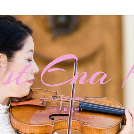
nist Ena 
no violin no life