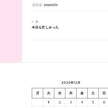
投稿者:
enaviolin
前
今日も忙しかった
2020年12月
月
火
水
木
金
土
日
1
2
3
4
5
6