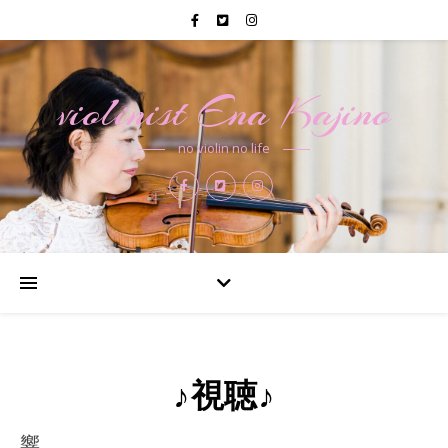
violinist Ena Kajino
no violin no life
♪視聴♪
響