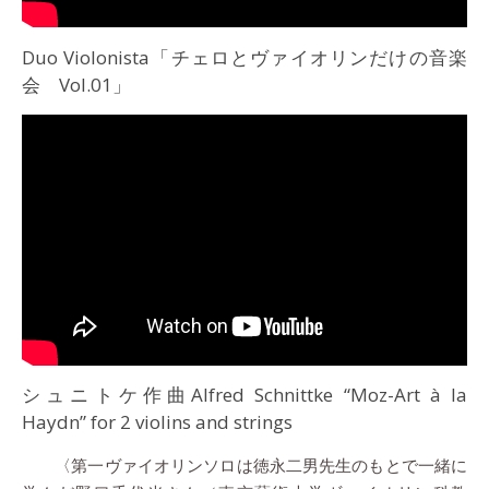
Duo Violonista「チェロとヴァイオリンだけの音楽
会 Vol.01」
シュニトケ作曲Alfred Schnittke “Moz-Art à la
Haydn” for 2 violins and strings
〈第一ヴァイオリンソロは徳永二男先生のもとで一緒に