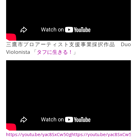
三鷹市プロアーティスト支援事業採択作品 Duo
Violonista 「
タフに生きる！
」
https://youtu.be/yac8SxCw50ghttps://youtu.be/yac8SxCw50g