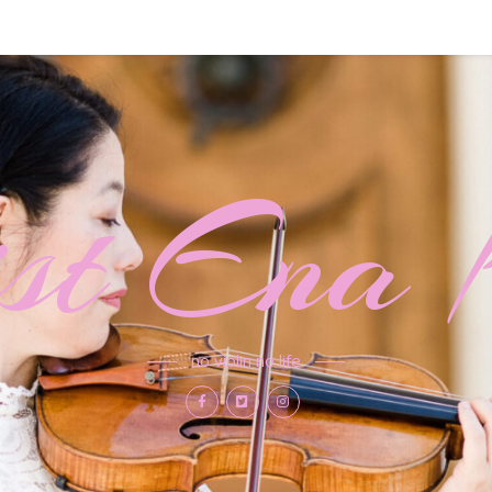
nist Ena 
no violin no life