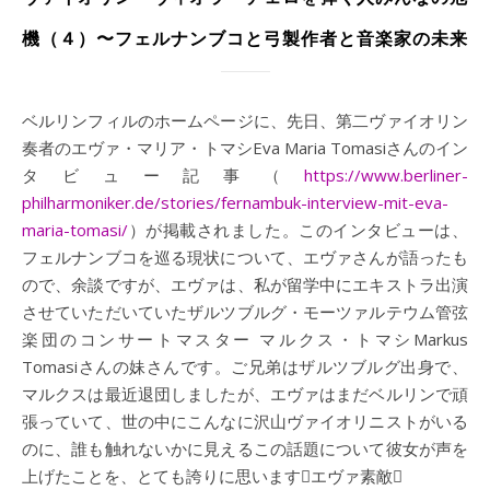
機（４）〜フェルナンブコと弓製作者と音楽家の未来
ベルリンフィルのホームページに、先日、第二ヴァイオリン
奏者のエヴァ・マリア・トマシEva Maria Tomasiさんのイン
タビュー記事（
https://www.berliner-
philharmoniker.de/stories/fernambuk-interview-mit-eva-
maria-tomasi/
）が掲載されました。このインタビューは、
フェルナンブコを巡る現状について、エヴァさんが語ったも
ので、余談ですが、エヴァは、私が留学中にエキストラ出演
させていただいていたザルツブルグ・モーツァルテウム管弦
楽団のコンサートマスター マルクス・トマシMarkus
Tomasiさんの妹さんです。ご兄弟はザルツブルグ出身で、
マルクスは最近退団しましたが、エヴァはまだベルリンで頑
張っていて、世の中にこんなに沢山ヴァイオリニストがいる
のに、誰も触れないかに見えるこの話題について彼女が声を
上げたことを、とても誇りに思いますエヴァ素敵