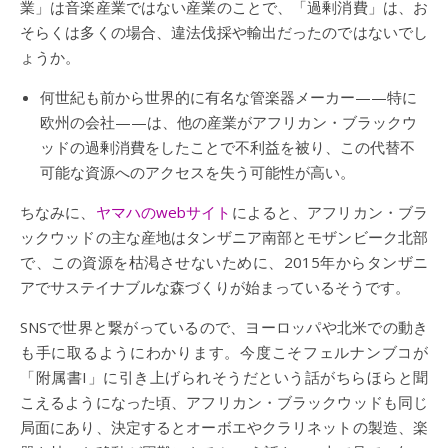
業」は音楽産業ではない産業のことで、「過剰消費」は、お
そらくは多くの場合、違法伐採や輸出だったのではないでし
ょうか。
何世紀も前から世界的に有名な管楽器メーカー——特に
欧州の会社——は、他の産業がアフリカン・ブラックウ
ッドの過剰消費をしたことで不利益を被り、この代替不
可能な資源へのアクセスを失う可能性が高い。
ちなみに、
ヤマハのwebサイト
によると、アフリカン・ブラ
ックウッドの主な産地はタンザニア南部とモザンビーク北部
で、この資源を枯渇させないために、2015年からタンザニ
アでサステイナブルな森づくりが始まっているそうです。
SNSで世界と繋がっているので、ヨーロッパや北米での動き
も手に取るようにわかります。今度こそフェルナンブコが
「附属書I」に引き上げられそうだという話がちらほらと聞
こえるようになった頃、アフリカン・ブラックウッドも同じ
局面にあり、決定するとオーボエやクラリネットの製造、楽