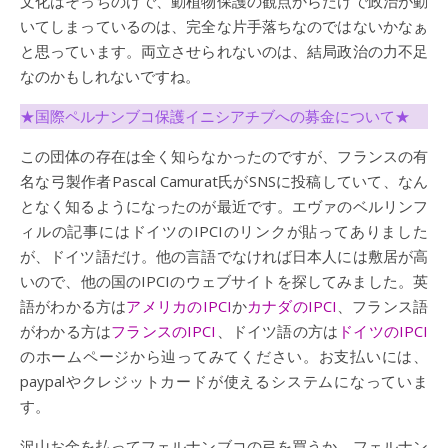
文化はそっちのけで、動植物保護の観点からだけで政治が動
いてしまっているのは、完全な片手落ちなのではないかなぁ
と思っています。両立させられないのは、結局政治の力不足
なのかもしれないですね。
★国際ペルナンブコ保護イニシアチブへの募金について★
この団体の存在は全く知らなかったのですが、フランスの有
名な弓製作者Pascal Camurat氏がSNSに投稿していて、なん
となく知るようになったのが最近です。エヴァのベルリンフ
ィルの記事にはドイツのIPCIのリンクが貼ってありました
が、ドイツ語だけ。他の言語でなければ日本人には敷居が高
いので、他の国のIPCIのウェブサイトを探してみました。英
語がわかる方は
アメリカのIPCI
か
カナダのIPCI
、フランス語
がわかる方は
フランスのIPCI
、ドイツ語の方は
ドイツのIPCI
のホームページから辿ってみてください。お支払いには、
paypalやクレジットカードが使えるシステムになっていま
す。
沢山お金を払ってフェルナンブコの弓を買うか、フェルナン