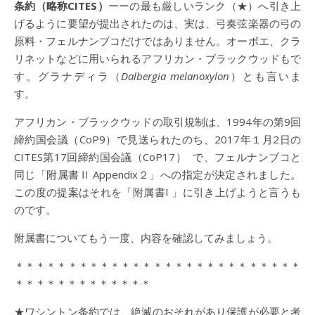
条約（略称CITES）
ーーの最も厳しいランク（★）へ引き上
げるように要望が提出されたのは、実は、弓奏弦楽器の弓の
原料・フェルナンブコだけではありません。オーボエ、クラ
リネットなどに用いられるアフリカン・ブラックウッドもで
す。グラナディラ（
Dalbergia melanoxylon
）とも言いま
す。
アフリカン・ブラックウッドの取引規制は、1994年の第9回
締約国会議（CoP9）で見送られたのち、2017年１月2日の
CITES第17回締約国会議（CoP17） で、フェルナンブコと
同じ「附属書Ⅱ Appendix２」への指定が決定されました。
この度の提案はそれを「附属書I 」に引き上げようと言うも
のです。
附属書についてもう一度、内容を確認してみましょう。
＊＊＊＊＊＊＊＊＊＊＊＊＊＊＊＊＊＊＊＊＊＊＊＊＊＊＊
＊＊＊＊＊＊＊＊＊＊＊＊＊
★ワシントン条約では、絶滅のおそれがあり保護が必要と考