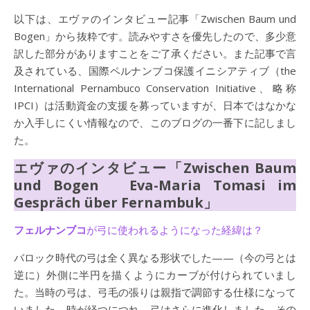
以下は、エヴァのインタビュー記事「Zwischen Baum und
Bogen」から抜粋です。読みやすさを優先したので、多少意
訳した部分がありますことをご了承ください。また記事で言
及されている、国際ペルナンブコ保護イニシアティブ（the
International Pernambuco Conservation Initiative、略称
IPCI）は活動資金の支援を募っていますが、日本ではなかな
か入手しにくい情報なので、このブログの一番下に記しまし
た。
エヴァのインタビュー「Zwischen Baum
und Bogen Eva-Maria Tomasi im
Gespräch über Fernambuk」
フェルナンブコ
が弓に使われるようになった経緯は？
バロック時代の弓は全く異なる形状でした——（今の弓とは
逆に）外側に半円を描くようにカーブが付けられていまし
た。当時の弓は、弓毛の張りは親指で調節する仕様になって
いました。時が経つにつれ、弓はさらに進化しました。その