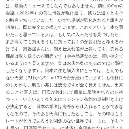
は、最新のニュースでもなんでもありません。前回のCopの
会議（2022年）の前に情報が駆け巡り、彼らは遅くともそ
の時点で知っていました。いずれ規制が強化されると誰もが
想像し、既に完全に身構えています。これぞという一本を買
いたいと思っている人は、もし気に入った弓を見つけたら、
多少高くても買えるうちに買っておくのが賢明だと考えるわ
けです。楽器屋さんは、例え仕入れ値が上昇しても、売れる
商品は取り扱うのが商売です（やや品薄なのは、買い控えて
いるようにも見えますが、実はお店の奥にあるのではと邪推
したくなります）。日本に住む購入者にとっては、とんでも
ない円安（7月から€１＝170円台が続いています）も価格に
のしかかり、明るい兆しは残念ですが全く見えません。出来
ることと言えば、円安が終わって価格に反映されるのを待
つ・・・いえいえ！今年末にワシントン条約の規制引き上げ
が決定すると、日本の業者は海外から仕入れることができな
くなるので、そのあと円高に転じたとしても、その時はもう
レートがどうであろうと関係のない世界です。また、そもそ
も弓の「円高還元セール」は滅多に企画されないと思いま