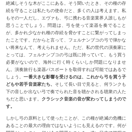
絶滅しそうな木がここにある。そう聞いたとき、その種の存
続を守ることは私たちの使命だと、多くの人は考えます。私
もその一人だし、エヴァも、弓に携わる音楽業界人誰しもが
思うことでしょう。問題は、弓を使って楽器を奏でること
が、多かれ少なかれ種の存続を脅かすことに繋がってしまっ
たことです。だからと言って、フェルナンブコの弓で弾かな
い将来なんて、考えられません。ただ、私の世代の演奏家に
とっては、フェルナンブコの弓は既に持っていて、もう買う
必要がないので、海外に行く時くらいしか問題になりませ
ん。演奏旅行も楽器パスポートを取得すれば可能ではあるで
しょう。
一番大きな影響を受けるのは、これから弓を買う子
どもや若手音楽家たち、
そして長い目で見ると、何ランクも
下の音しか出ない弓で奏でられた音を聴かされる聴衆の人た
ちだと思います。
クラシック音楽の音が変わってしまうので
す。
しかし弓の原料として使ったことが、この種が絶滅の危機に
あることの最大の理由ではないようにも見えるのです。何が