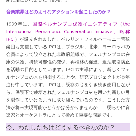
音楽業界はどのようなアクションを起こしたのか？
1999年に、
国際ペルナンブコ保護イニシアティブ（the
International Pernambuco Conservation Initiative、略称
IPCI
）が設立されました。ベルリン・フィルハーモニー管弦
楽団も支援しているIPCIは、ブラジル、北米、ヨーロッパの
会員によって設立された非政府組織で、フェルナンブコの在
庫の保護、持続可能性の確保、再植林の促進、違法取引防止
を活動の目的としています。IPCIの主導により、新しくフェ
ルナンブコの木を植樹することや、研究プロジェクトが長年
進行中しています。IPCIは、既存の弓を引き続き使用しなが
ら、保護下で栽培されたフェルナンブコ材を用いた新しい弓
を製作していけるように取り組んでいるのです。こうした方
法が将来実現可能かどうかは分かりませんが——明らかに音
楽家とオーケストラにとって極めて重要な問題です。
今、わたしたちはどうするべきなのか？