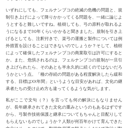
いずれにしても、フェルナンブコの絶滅の危機の問題と、規
制引き上げによって降りかかってくる問題を、一緒に論じよ
うとすると難しいですね。植樹しても、弓の原料が取れるよ
うになるまで30年くらいかかると聞きました。規制を引き上
げるとしても、注釈付きで、楽弓の運搬と製作については例
外措置を設けることはできないのでしょうか？そして、植樹
によって確保したフェルナンブコの商業取引は許可にすると
か。また、危惧されるのは、フェルナンブコの規制が一旦引
き上げられたら、そのあとも半永久的に続くのではないだろ
うかという点。「種の存続の問題がある程度解決したら緩和
する、目標はXX年間」というような目安があれば、文化の継
承者たちの受け止め方も違ってくるような気がします。
私がここで文句（？）を言っても何の解決にもなりません
が、長年継承されてきた文化の重みというのもあるはずです
から、弓製作技術保護と継承についてもちゃんと目配りして
もらえないものでしょうか？人類が何百年かけて育んできた