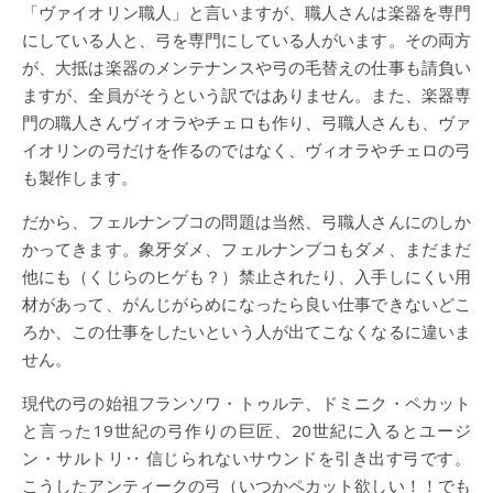
「ヴァイオリン職人」と言いますが、職人さんは楽器を専門
にしている人と、弓を専門にしている人がいます。その両方
が、大抵は楽器のメンテナンスや弓の毛替えの仕事も請負い
ますが、全員がそうという訳ではありません。また、楽器専
門の職人さんヴィオラやチェロも作り、弓職人さんも、ヴァ
イオリンの弓だけを作るのではなく、ヴィオラやチェロの弓
も製作します。
だから、フェルナンブコの問題は当然、弓職人さんにのしか
かってきます。象牙ダメ、フェルナンブコもダメ、まだまだ
他にも（くじらのヒゲも？）禁止されたり、入手しにくい用
材があって、がんじがらめになったら良い仕事できないどこ
ろか、この仕事をしたいという人が出てこなくなるに違いま
せん。
現代の弓の始祖フランソワ・トゥルテ、ドミニク・ペカット
と言った19世紀の弓作りの巨匠、20世紀に入るとユージ
ン・サルトリ‥ 信じられないサウンドを引き出す弓です。
こうしたアンティークの弓（いつかペカット欲しい！！でも