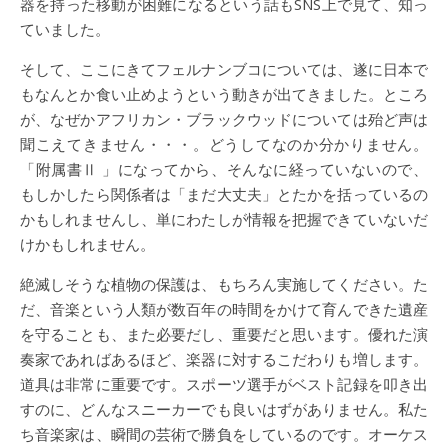
器を持った移動が困難になるという話もSNS上で見て、知っ
ていました。
そして、ここにきてフェルナンブコについては、遂に日本で
もなんとか食い止めようという動きが出てきました。ところ
が、なぜかアフリカン・ブラックウッドについては殆ど声は
聞こえてきません・・・。どうしてなのか分かりません。
「附属書Ⅱ 」になってから、そんなに経っていないので、
もしかしたら関係者は「まだ大丈夫」とたかを括っているの
かもしれませんし、単にわたしが情報を把握できていないだ
けかもしれません。
絶滅しそうな植物の保護は、もちろん実施してください。た
だ、音楽という人類が数百年の時間をかけて育んできた遺産
を守ることも、また必要だし、重要だと思います。優れた演
奏家であればあるほど、楽器に対するこだわりも増します。
道具は非常に重要です。スポーツ選手がベスト記録を叩き出
すのに、どんなスニーカーでも良いはずがありません。私た
ち音楽家は、瞬間の芸術で勝負をしているのです。オーケス