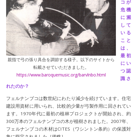
コが
危機
に瀕
して
いる
こと
は、
最初
親指で弓の張り具合を調節する様子。以下のサイトから
にい
転載させていただきました。
つ認
https://www.baroquemusic.org/barvlnbo.html
識さ
れたのか？
フェルナンブコは数世紀にわたり減少を続けています。住宅
建設用資材に用いられ、比較的少量が弓製作用に回されてい
ます。1970年代に最初の植林プロジェクトが開始され、約
300万本のフェルナンブコの木が植樹されました。2007年、
フェルナンブコの木材はCITES（ワシントン条約）の保護対
象に指定されました［後略］。