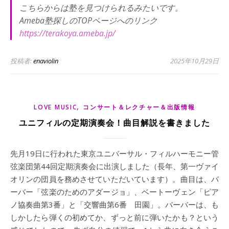
こちらからは塾を見つけられるみたいです。
Ameba塾探しのTOPページへのリンク
https://terakoya.ameba.jp/
投稿者:
enaviolin
2025年10月29日
,
LOVE MUSIC
コンサート＆レクチャー＆出版情報
ユニフィルの定期演奏会！曲目解説を書きました
先月19日に行われた東京ユニバーサル・フィルハーモニー管
弦楽団第44回定期演奏会に出演しました（長年、第一ヴァイ
オリンの団員を務めさせていただいています）。曲目は、バ
ーバー「弦楽のためのアダージョ」、ベートーヴェン「ピア
ノ協奏曲第3番」と「交響曲第6番 田園」。バーバーは、も
しかしたら弾くの初めてか、ずっと前に弾いたかも？という