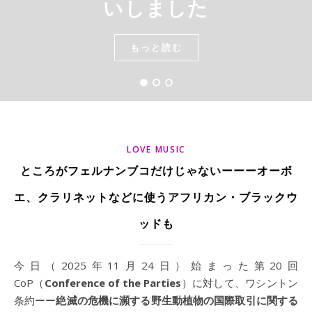
いしました
もっと読む
もっと読む
もっと読む
LOVE MUSIC
ところがフェルナンブコだけじゃないーーーオーボ
エ、クラリネットなどに使うアフリカン・ブラックウ
ッドも
今日（2025年11月24日）始まった第20回
CoP（
Conference of the Parties
）に対して、ワシントン
条約ーー
絶滅の危機に瀕する野生動植物の国際取引に関する