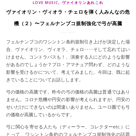
,
LOVE MUSIC
ヴァイオリンあれこれ
ヴァイオリン・ヴィオラ・チェロを弾く人みんなの危
機（２）〜フェルナンブコ規制強化で弓が高騰
フェルナンブコのワシントン条約規制引き上げが決定した場
合、ヴァイオリン、ヴィオラ、チェロ‥‥そして忘れてはい
けません、コントラバスも！、演奏する人にどのような影響
があるのでしょうか？プロ・アマチュア問わず、どのような
影響を受けるかについて、考えてみました。今回は、既に起
きていることについてお話しします。
弓の価格の高騰です。昨今の弓の価格の高騰は普通ではあり
ません。コロナ危機や円安の影響が考えられますが、円安の
せいだけにできないのは間違いありません。ユーロ圏でも弓
の価格が高騰しているからです。
弓に関心を寄せる人たち（ディーラー、コレクターetc.）に
とって、ワシントン条約のフェルナンブコ規制強化の話題