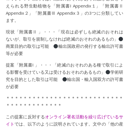
えられる野生動植物を「附属書I Appendix１」「附属書Ⅱ
Appendix２」「附属書Ⅲ Appendix３」の3つに分類してい
ます。
現状「附属書Ⅱ 」・・・「現在は必ずしも絶滅のおそれは
ないが、取引を規制しなければ絶滅のおそれのあるもの」
商業目的の取引は可能
輸出国政府の発行する輸出許可書
等が必要
提案「附属書I 」・・・「絶滅のおそれのある種で取引によ
る影響を受けている又は受けるおそれのあるもの」
学術研
究を目的とした取引は可能
輸出国・輸入国双方の許可書
が必要
＊＊＊＊＊＊＊＊＊＊＊＊＊＊＊＊＊＊＊＊＊＊＊＊＊＊＊
＊＊＊＊＊＊＊＊＊＊＊＊＊
この提案に反対する
オンライン署名活動を繰り広げているサ
イト
では、以下のように説明されています。文中の「他の産