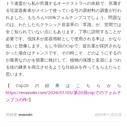
トラ連盟から私が所属するオーケストラへの依頼で、所属す
る弦楽器奏者がメインで使っている弓の原材料の調査が行わ
れました。もちろん100%フェルナンブコでしょう。問題な
のは、わたしたちクラシック音楽界の「常識」が、世間では
全く知られていない点にもあります。丁寧に説明することが
必要です。伐採木が楽器用材として使用される率は、かなり
低いと想像します。もし今回のCopで、提出案が採択されな
かった場合はチャンスです。その時こそ、どのようにするの
が最善なのかを慎重に検討して、植物の保護と楽器にまつわ
る技の継承を両立させるような仕組みを作ってもらえたらと
思います。
【Cop20の結果はこちらから
https://enaviolin.com/2026/01/05/第20回copでのフェルナ
ンブコの件/
】
投稿者:
enaviolin
2025年11月25日