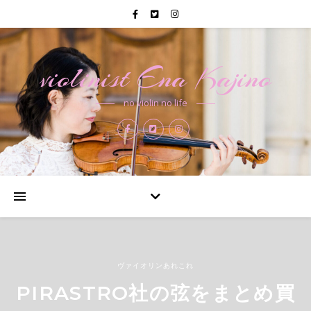
violinist Ena Kajino
no violin no life
ヴァイオリンあれこれ
DAILY LIFE
DAILY LIFE
PIRASTRO社の弦をまとめ買
ヴァイオリンのある暮らし
もう11月が目の前に