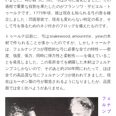
過程で重要な役割を果たしたのがフランソワ・ザビエル・ト
ゥールテです。1775年頃、彼は現在も知られる弓の形を確
立しました：凹面形状で、現在も変わらない特定の長さ、そ
して弓を張るためのネジ付きのフロッグを備えたものです。
トゥールテ以前に、弓はsnakewood, amourette、yewの木
材で作られることが多かったのですが、しかしトゥールテ
は、フェルナンブコが理想的な弓に必要な全ての特性——密
度、強度、張力、同時に弾力性と柔軟性——を備えているこ
とを発見しました。この長所全てを網羅した木材はフェルナ
ンブコしかないので、そのあと約250年間にわたって、ほぼ
全ての高品質な弓にフェルナンブコが使われてきました。現
在はカーボン製の弓が製造されるようになりましたが、品質
面では全く比べようがありません。
フェ
ルナ
ンブ