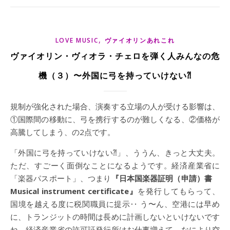
,
LOVE MUSIC
ヴァイオリンあれこれ
ヴァイオリン・ヴィオラ・チェロを弾く人みんなの危
機（３）〜外国に弓を持っていけない⁈
規制が強化された場合、演奏する立場の人が受ける影響は、
①国際間の移動に、弓を携行するのが難しくなる、②価格が
高騰してしまう、の2点です。
「外国に弓を持っていけない⁈」、ううん、きっと大丈夫。
ただ、すごーく面倒なことになるようです。経済産業省に
「楽器パスポート」、つまり
『日本国楽器証明（申請）書
Musical instrument certificate』
を発行してもらって、
国境を越える度に税関職員に提示‥ う〜ん、空港には早め
に、トランジットの時間は長めに計画しないといけないです
ね。経済産業省の許可証発行所はお仕事増えて、なにより空