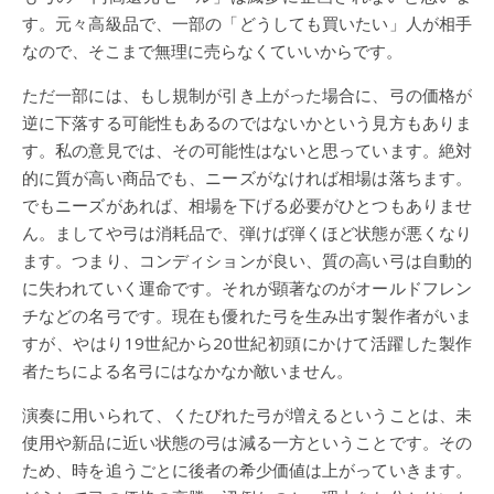
す。元々高級品で、一部の「どうしても買いたい」人が相手
なので、そこまで無理に売らなくていいからです。
ただ一部には、もし規制が引き上がった場合に、弓の価格が
逆に下落する可能性もあるのではないかという見方もありま
す。私の意見では、その可能性はないと思っています。絶対
的に質が高い商品でも、ニーズがなければ相場は落ちます。
でもニーズがあれば、相場を下げる必要がひとつもありませ
ん。ましてや弓は消耗品で、弾けば弾くほど状態が悪くなり
ます。つまり、コンディションが良い、質の高い弓は自動的
に失われていく運命です。それが顕著なのがオールドフレン
チなどの名弓です。現在も優れた弓を生み出す製作者がいま
すが、やはり19世紀から20世紀初頭にかけて活躍した製作
者たちによる名弓にはなかなか敵いません。
演奏に用いられて、くたびれた弓が増えるということは、未
使用や新品に近い状態の弓は減る一方ということです。その
ため、時を追うごとに後者の希少価値は上がっていきます。