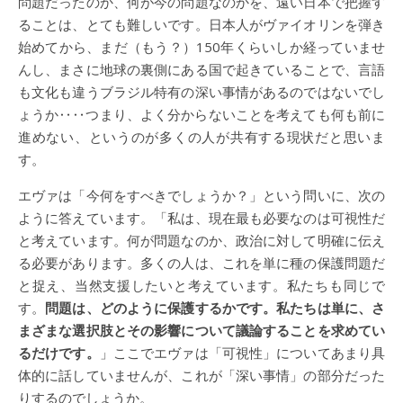
問題だったのか、何が今の問題なのかを、遠い日本で把握す
ることは、とても難しいです。日本人がヴァイオリンを弾き
始めてから、まだ（もう？）150年くらいしか経っていませ
んし、まさに地球の裏側にある国で起きていることで、言語
も文化も違うブラジル特有の深い事情があるのではないでし
ょうか‥‥つまり、よく分からないことを考えても何も前に
進めない、というのが多くの人が共有する現状だと思いま
す。
エヴァは「今何をすべきでしょうか？」という問いに、次の
ように答えています。「私は、現在最も必要なのは可視性だ
と考えています。何が問題なのか、政治に対して明確に伝え
る必要があります。多くの人は、これを単に種の保護問題だ
と捉え、当然支援したいと考えています。私たちも同じで
す。
問題は、どのように保護するかです。私たちは単に、さ
まざまな選択肢とその影響について議論することを求めてい
るだけです。
」ここでエヴァは「可視性」についてあまり具
体的に話していませんが、これが「深い事情」の部分だった
りするのでしょうか。