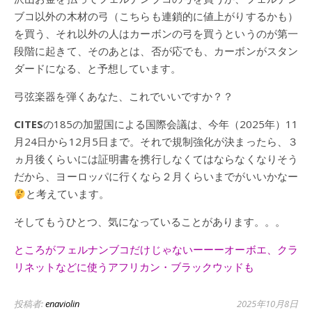
ブコ以外の木材の弓（こちらも連鎖的に値上がりするかも）
を買う、それ以外の人はカーボンの弓を買うというのが第一
段階に起きて、そのあとは、否が応でも、カーボンがスタン
ダードになる、と予想しています。
弓弦楽器を弾くあなた、これでいいですか？？
CITES
の185の加盟国による国際会議は、今年（2025年）11
月24日から12月5日まで。それで規制強化が決まったら、３
ヵ月後くらいには証明書を携行しなくてはならなくなりそう
だから、ヨーロッパに行くなら２月くらいまでがいいかなー
と考えています。
そしてもうひとつ、気になっていることがあります。。。
ところがフェルナンブコだけじゃないーーーオーボエ、クラ
リネットなどに使うアフリカン・ブラックウッドも
投稿者:
enaviolin
2025年10月8日